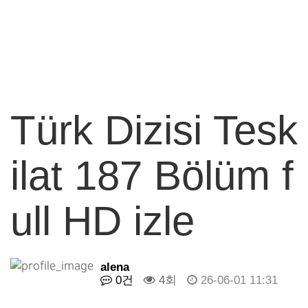
Türk Dizisi Tesk
ilat 187 Bölüm f
ull HD izle
alena
0건
4회
26-06-01 11:31