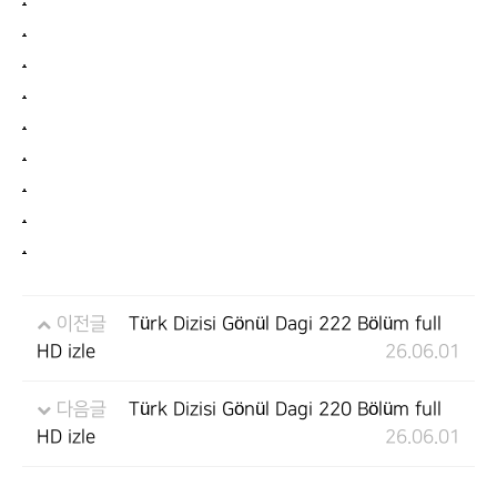
.
.
.
.
.
.
.
.
이전글
Türk Dizisi Gönül Dagi 222 Bölüm full
HD izle
26.06.01
다음글
Türk Dizisi Gönül Dagi 220 Bölüm full
HD izle
26.06.01