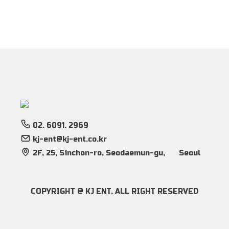
02. 6091. 2969
kj-ent@kj-ent.co.kr
2F, 25, Sinchon-ro, Seodaemun-gu,
Seoul
COPYRIGHT @ KJ ENT. ALL RIGHT RESERVED