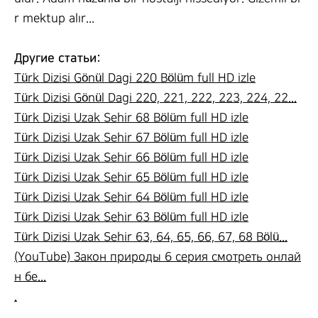
r mektup alır...
Другие статьи:
Türk Dizisi Gönül Dagi 220 Bölüm full HD izle
Türk Dizisi Gönül Dagi 220, 221, 222, 223, 224, 22...
Türk Dizisi Uzak Sehir 68 Bölüm full HD izle
Türk Dizisi Uzak Sehir 67 Bölüm full HD izle
Türk Dizisi Uzak Sehir 66 Bölüm full HD izle
Türk Dizisi Uzak Sehir 65 Bölüm full HD izle
Türk Dizisi Uzak Sehir 64 Bölüm full HD izle
Türk Dizisi Uzak Sehir 63 Bölüm full HD izle
Türk Dizisi Uzak Sehir 63, 64, 65, 66, 67, 68 Bölü...
(YouTube) Закон природы 6 серия смотреть онлай
н бе...
.
.