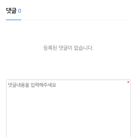
댓글
0
등록된 댓글이 없습니다.