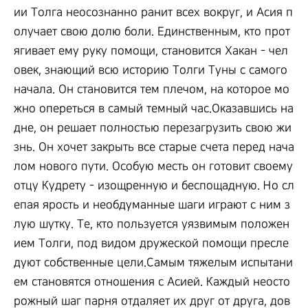
ии Толга неосознанно ранит всех вокруг, и Асия п
олучает свою долю боли. Единственным, кто прот
ягивает ему руку помощи, становится Хакан - чел
овек, знающий всю историю Толги Туны с самого
начала. Он становится тем плечом, на которое мо
жно опереться в самый темный час.Оказавшись на
дне, он решает полностью перезагрузить свою жи
знь. Он хочет закрыть все старые счета перед нача
лом нового пути. Особую месть он готовит своему
отцу Кудрету - изощренную и беспощадную. Но сл
епая ярость и необдуманные шаги играют с ним з
лую шутку. Те, кто пользуется уязвимым положен
ием Толги, под видом дружеской помощи пресле
дуют собственные цели.Самым тяжелым испытани
ем становятся отношения с Асией. Каждый неосто
рожный шаг парня отдаляет их друг от друга, дов