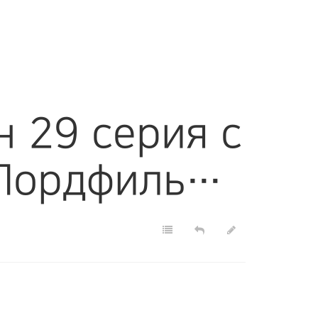
н 29 серия с
 Лордфиль…