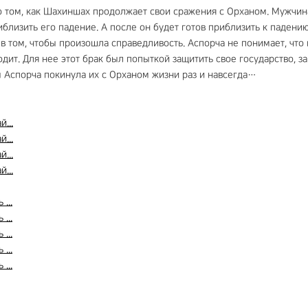
 том, как Шахиншах продолжает свои сражения с Орханом. Мужчина г
иблизить его падение. А после он будет готов приблизить к падени
 в том, чтобы произошла справедливость. Аспорча не понимает, что 
дит. Для нее этот брак был попыткой защитить свое государство, за
ы Аспорча покинула их с Орханом жизни раз и навсегда…
...
...
...
...
...
...
...
...
...