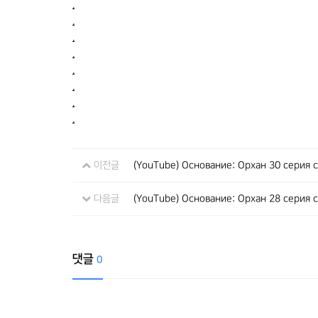
.
.
.
.
.
.
.
.
이전글
(YouTube) Основание: Орхан 30 серия
다음글
(YouTube) Основание: Орхан 28 серия
댓글
0