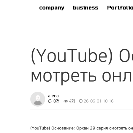
company
business
Portfoli
(YouTube) О
мотреть он
alena
0건
4회
26-06-01 10:16
(YouTube) Основание: Орхан 29 серия смотреть о