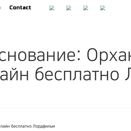
o
Contact
снование: Орха
лайн бесплатно
нлайн бесплатно Лордфильм