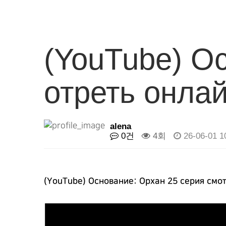
(YouTube) О
отреть онла
alena
0건
4회
26-06-01 1
(YouTube) Основание: Орхан 25 серия смо