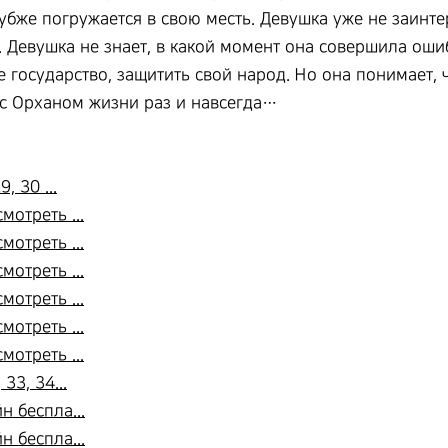
убже погружается в свою месть. Девушка уже не заинт
. Девушка не знает, в какой момент она совершила ошиб
е государство, защитить свой народ. Но она понимает, 
х с Орханом жизни раз и навсегда…
, 30 ...
мотреть ...
мотреть ...
мотреть ...
мотреть ...
мотреть ...
мотреть ...
33, 34...
н беспла...
н беспла...