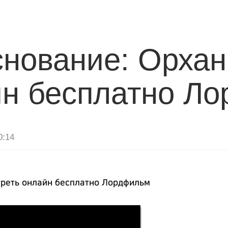
COMPANY
BUSINESS
PORT
снование: Орхан
йн бесплатно 
0:14
треть онлайн бесплатно Лордфильм