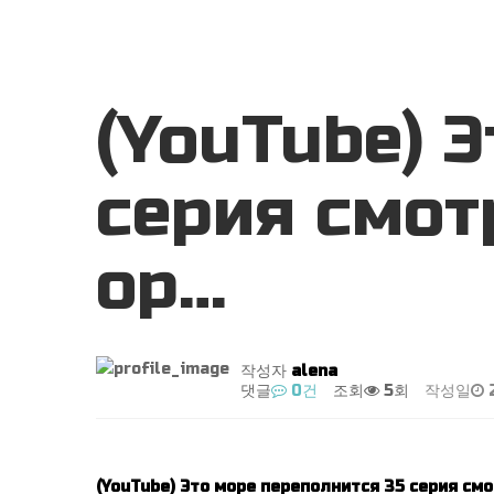
(YouTube) 
серия смот
ор…
작성자
alena
댓글
0건
조회
5회
작성일
2
(YouTube) Это море переполнится 35 серия с