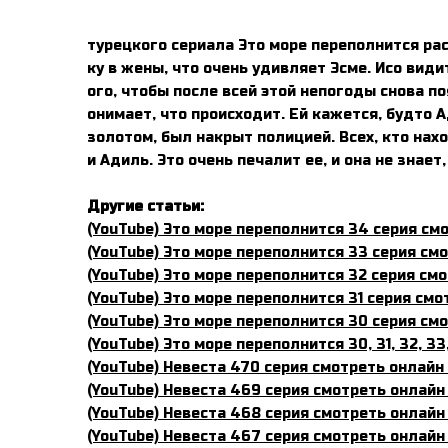
турецкого сериала Это море переполнится ра
ку в жены, что очень удивляет Эсме. Исо вид
ого, чтобы после всей этой непогоды снова п
онимает, что происходит. Ей кажется, будто А
золотом, был накрыт полицией. Всех, кто нах
и Адиль. Это очень печалит ее, и она не знае
Другие статьи:
(YouTube) Это море переполнится 34 серия смот
(YouTube) Это море переполнится 33 серия смот
(YouTube) Это море переполнится 32 серия смот
(YouTube) Это море переполнится 31 серия смот
(YouTube) Это море переполнится 30 серия смот
(YouTube) Это море переполнится 30, 31, 32, 33,
(YouTube) Невеста 470 серия смотреть онлайн 
(YouTube) Невеста 469 серия смотреть онлайн 
(YouTube) Невеста 468 серия смотреть онлайн 
(YouTube) Невеста 467 серия смотреть онлайн 