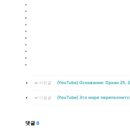
.
.
.
.
.
.
.
.
.
.
이전글
(YouTube) Основание: Орхан 25, 
다음글
(YouTube) Это море переполнит
댓글
0