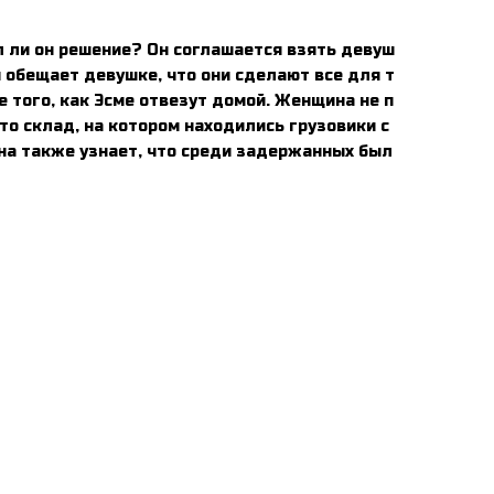
л ли он решение? Он соглашается взять девуш
н обещает девушке, что они сделают все для т
е того, как Эсме отвезут домой. Женщина не п
что склад, на котором находились грузовики с
 Она также узнает, что среди задержанных был