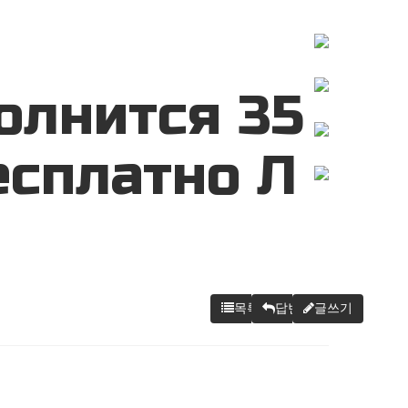
PORTFOLIO
CONTACT
олнится 35
есплатно Л
목록
답변
글쓰기