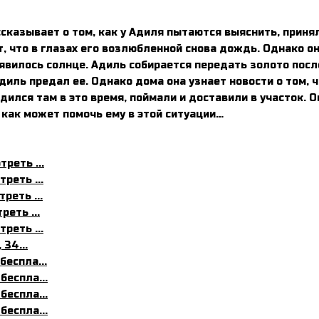
ссказывает о том, как у Адиля пытаются выяснить, приня
ит, что в глазах его возлюбленной снова дождь. Однако о
оявилось солнце. Адиль собирается передать золото посл
диль предал ее. Однако дома она узнает новости о том, 
одился там в это время, поймали и доставили в участок.
т, как может помочь ему в этой ситуации…
реть ...
реть ...
реть ...
реть ...
реть ...
 34...
беспла...
беспла...
беспла...
беспла...