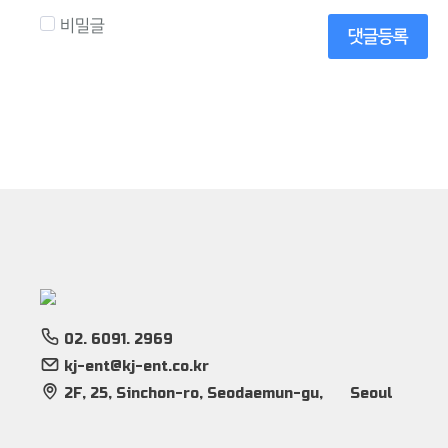
비밀글
댓글등록
02. 6091. 2969
kj-ent@kj-ent.co.kr
2F, 25, Sinchon-ro, Seodaemun-gu,
Seoul