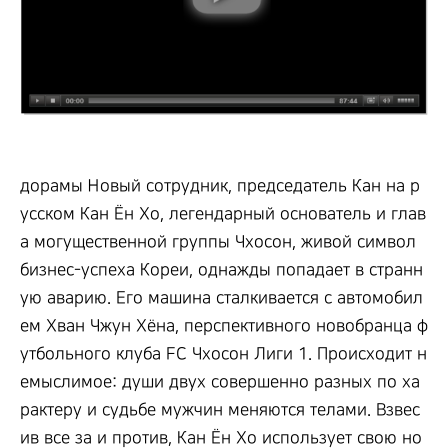
дорамы Новый сотрудник, председатель Кан на р
усском Кан Ён Хо, легендарный основатель и глав
а могущественной группы Чхосон, живой символ
бизнес-успеха Кореи, однажды попадает в странн
ую аварию. Его машина сталкивается с автомобил
ем Хван Чжун Хёна, перспективного новобранца ф
утбольного клуба FC Чхосон Лиги 1. Происходит н
емыслимое: души двух совершенно разных по ха
рактеру и судьбе мужчин меняются телами. Взвес
ив все за и против, Кан Ён Хо использует свою но