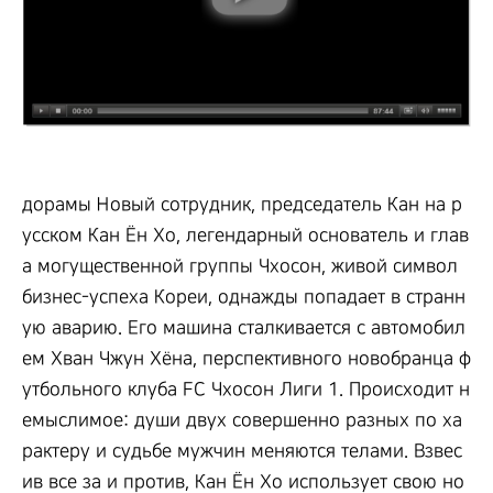
дорамы Новый сотрудник, председатель Кан на р
усском Кан Ён Хо, легендарный основатель и глав
а могущественной группы Чхосон, живой символ
бизнес-успеха Кореи, однажды попадает в странн
ую аварию. Его машина сталкивается с автомобил
ем Хван Чжун Хёна, перспективного новобранца ф
утбольного клуба FC Чхосон Лиги 1. Происходит н
емыслимое: души двух совершенно разных по ха
рактеру и судьбе мужчин меняются телами. Взвес
ив все за и против, Кан Ён Хо использует свою но