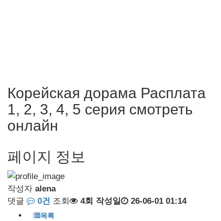
Корейская дорама Расплата
1, 2, 3, 4, 5 серия смотреть
онлайн
페이지 정보
작성자
alena
댓글
0건
조회
4회
작성일
26-06-01 01:14
목록