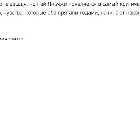
т в засаду, но Пэй Яньчжи появляется в самый критиче
о, чувства, которые оба прятали годами, начинают нак
ия смотр...
ия смотр...
ия смотр...
ия смотр...
 7, 8...
 смотреть...
мотреть ...
мотреть ...
мотреть ...
мотреть ...