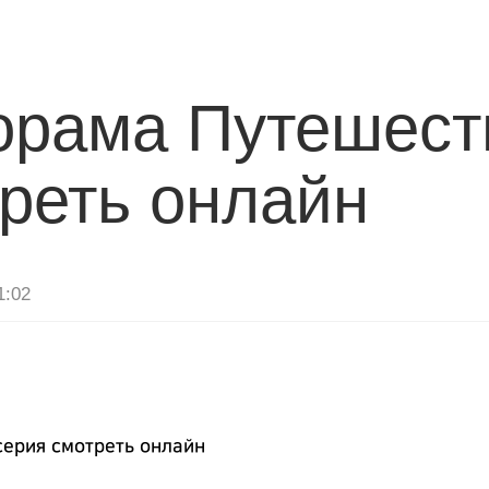
COMPANY
BUSINESS
PORT
орама Путешест
треть онлайн
1:02
серия смотреть онлайн