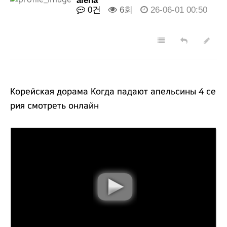
alena
0건
6회
26-06-01 00:50
Корейская дорама Когда падают апельсины 4 се
рия смотреть онлайн